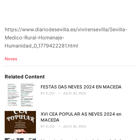
https://www.diariodesevilla.es/vivirensevilla/Sevilla-
Medico-Rural-Homenaje-
Humanidad_0_1779422281.html
C
Novas
a
t
e
Related Content
g
o
FESTAS DAS NEVES 2024 EN MACEDA
r
BY
E_CO-
JULIO 30, 2024
i
e
s
XVI CEA POPULAR AS NEVES 2024 en
:
MACEDA
BY
E_CO-
JULIO 30, 2024