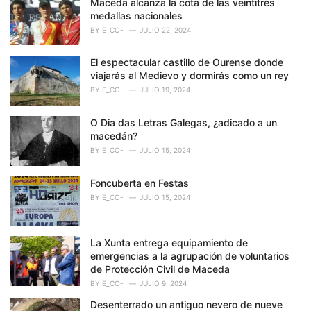
Maceda alcanza la cota de las veintitrés
medallas nacionales
BY
E_CO-
JULIO 22, 2024
El espectacular castillo de Ourense donde
viajarás al Medievo y dormirás como un rey
BY
E_CO-
JULIO 19, 2024
O Dia das Letras Galegas, ¿adicado a un
macedán?
BY
E_CO-
JULIO 15, 2024
Foncuberta en Festas
BY
E_CO-
JULIO 15, 2024
La Xunta entrega equipamiento de
emergencias a la agrupación de voluntarios
de Protección Civil de Maceda
BY
E_CO-
JULIO 9, 2024
Desenterrado un antiguo nevero de nueve