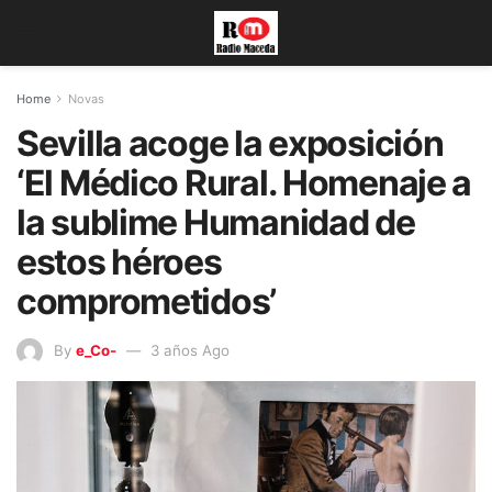
Home
Novas
Sevilla acoge la exposición
‘El Médico Rural. Homenaje a
la sublime Humanidad de
estos héroes
comprometidos’
By
e_Co-
3 años Ago