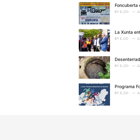
Foncuberta 
BY
E_CO-
J
La Xunta en
BY
E_CO-
J
Desenterrad
BY
E_CO-
J
Programa F
BY
E_CO-
J