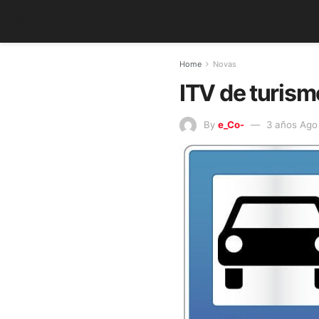
Home
Novas
ITV de turi
By
e_Co-
3 años Ago