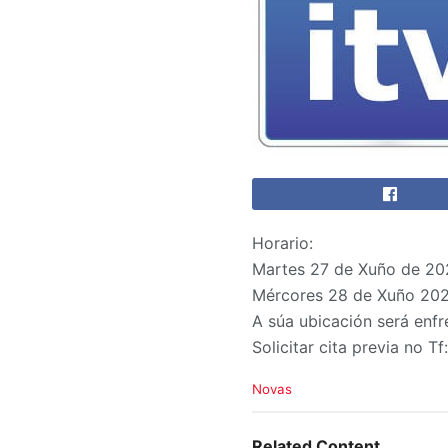
Horario:
Martes 27 de Xuño de 202
Mércores 28 de Xuño 2023
A súa ubicación será enf
Solicitar cita previa no
C
Novas
a
t
e
Related Content