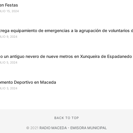
en Festas
ULIO 15, 2024
trega equipamiento de emergencias a la agrupación de voluntarios 
ULIO 9, 2024
o un antiguo nevero de nueve metros en Xunqueira de Espadanedo
ULIO 5, 2024
omento Deportivo en Maceda
ULIO 3, 2024
BACK TO TOP
© 2021
RADIO MACEDA - EMISORA MUNICIPAL