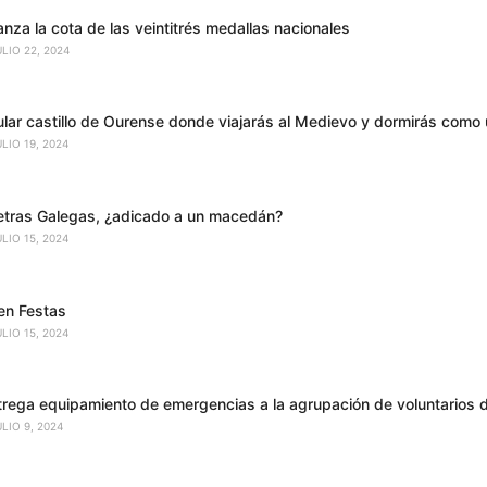
za la cota de las veintitrés medallas nacionales
ULIO 22, 2024
ular castillo de Ourense donde viajarás al Medievo y dormirás como 
ULIO 19, 2024
etras Galegas, ¿adicado a un macedán?
ULIO 15, 2024
en Festas
ULIO 15, 2024
trega equipamiento de emergencias a la agrupación de voluntarios 
ULIO 9, 2024