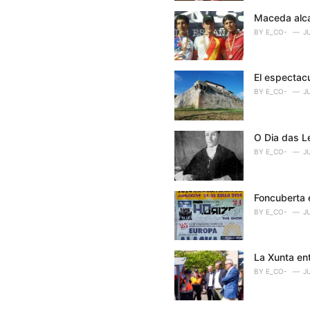
Maceda alcan
BY
E_CO-
J
El espectac
BY
E_CO-
J
O Dia das L
BY
E_CO-
J
Foncuberta 
BY
E_CO-
J
La Xunta en
BY
E_CO-
J