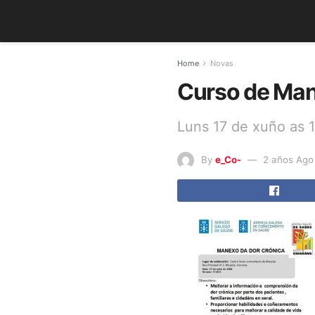
Home
Novas
Curso de Man
Luns 17 de xuño as 
By
e_Co-
2 años Ago