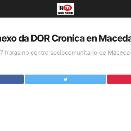
exo da DOR Cronica en Maced
17 horas no centro sociocomunitario de Maceda