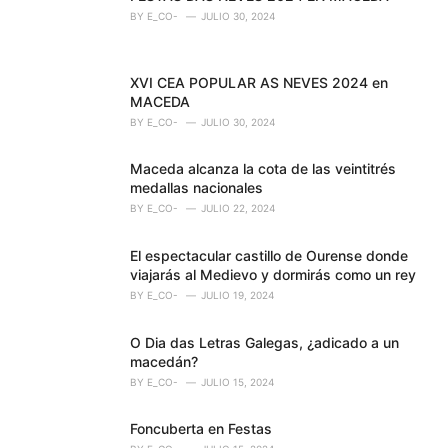
r
BY
E_CO-
JULIO 30, 2024
i
e
s
XVI CEA POPULAR AS NEVES 2024 en
:
MACEDA
BY
E_CO-
JULIO 30, 2024
Maceda alcanza la cota de las veintitrés
medallas nacionales
BY
E_CO-
JULIO 22, 2024
El espectacular castillo de Ourense donde
viajarás al Medievo y dormirás como un rey
BY
E_CO-
JULIO 19, 2024
O Dia das Letras Galegas, ¿adicado a un
macedán?
BY
E_CO-
JULIO 15, 2024
Foncuberta en Festas