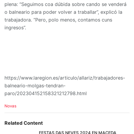
plena: “Seguimos coa dúbida sobre cando se venderá
o balneario para poder volver a traballar”, explicó la
trabajadora. “Pero, polo menos, contamos cuns
ingresos”.
https://www.laregion.es/articulo/allariz/trabajadores-
balneario-molgas-tendran-
paro/202304152158321212798.html
C
Novas
a
t
e
Related Content
g
o
FESTAS DAS NEVES 2024 EN MACEDA