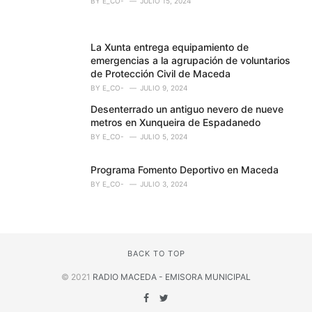
BY
E_CO-
JULIO 15, 2024
La Xunta entrega equipamiento de
emergencias a la agrupación de voluntarios
de Protección Civil de Maceda
BY
E_CO-
JULIO 9, 2024
Desenterrado un antiguo nevero de nueve
metros en Xunqueira de Espadanedo
BY
E_CO-
JULIO 5, 2024
Programa Fomento Deportivo en Maceda
BY
E_CO-
JULIO 3, 2024
BACK TO TOP
© 2021
RADIO MACEDA - EMISORA MUNICIPAL