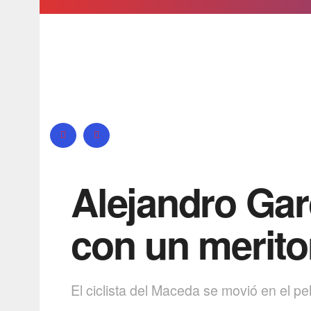
Alejandro Gar
con un meritor
El ciclista del Maceda se movió en el p