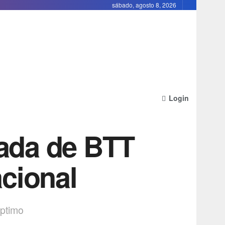
sábado, agosto 8, 2026
Login
rada de BTT
acional
éptimo