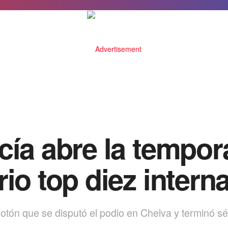
cía abre la tempo
io top diez intern
elotón que se disputó el podio en Chelva y terminó s