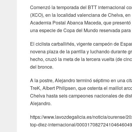
Comenzó la temporada del BTT internacional con
(XCO), en la localidad valenciana de Chelva, en 
Academia Postal Abanca Maceda, que presentó a
una especie de Copa del Mundo reservada para 
El ciclista carballiñés, vigente campeón de Españ
novena plaza de la parrilla y luchando durante g
hecho, cruzó la meta de la tercera vuelta (de c
del bronce.
A la postre, Alejandro terminó séptimo en una cit
TreK, Albert Philipsen, que ostenta el maillot arc
Chelva hasta seis campeones nacionales de disti
Alejandro.
https://www.lavozdegalicia.es/noticia/ourense/20
top-diez-internacional/00031708272410464604