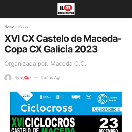
Home
Novas
XVI CX Castelo de Maceda-
Copa CX Galicia 2023
Organizada por: Maceda C.C.
By
e_Co-
3 años Ago