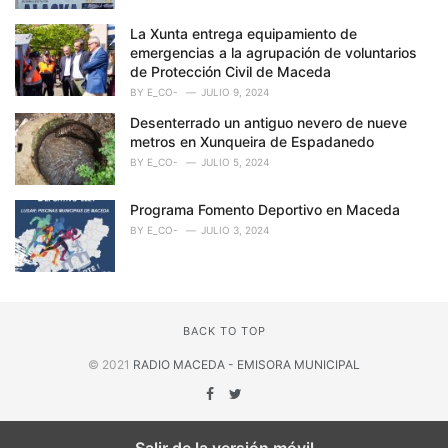
La Xunta entrega equipamiento de
emergencias a la agrupación de voluntarios
de Protección Civil de Maceda
BY
E_CO-
JULIO 9, 2024
Desenterrado un antiguo nevero de nueve
metros en Xunqueira de Espadanedo
BY
E_CO-
JULIO 5, 2024
Programa Fomento Deportivo en Maceda
BY
E_CO-
JULIO 3, 2024
BACK TO TOP
© 2021
RADIO MACEDA - EMISORA MUNICIPAL
Salir de la versión móvil