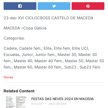
23-dec XVI CICLOCROSS CASTELO DE MACEDA
MACEDA –Copa Galicia
Categorías:
Cadete, Cadete fem., Elite, Elite fem, Elite UCI,
Escuelas, Junior, Junior fem., Master 30, Master 30
fem., Master 40, Master 40 Fem., Master 50, Master 50
fem., Master 60, Master 60 fem., Sub23 , Sub23 Fem.
C
Novas
a
t
e
Related Content
g
o
FESTAS DAS NEVES 2024 EN MACEDA
r
BY
E_CO-
JULIO 30, 2024
i