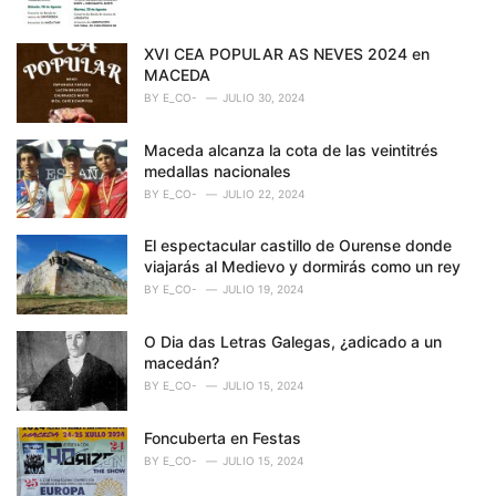
e
s
XVI CEA POPULAR AS NEVES 2024 en
:
MACEDA
BY
E_CO-
JULIO 30, 2024
Maceda alcanza la cota de las veintitrés
medallas nacionales
BY
E_CO-
JULIO 22, 2024
El espectacular castillo de Ourense donde
viajarás al Medievo y dormirás como un rey
BY
E_CO-
JULIO 19, 2024
O Dia das Letras Galegas, ¿adicado a un
macedán?
BY
E_CO-
JULIO 15, 2024
Foncuberta en Festas
BY
E_CO-
JULIO 15, 2024