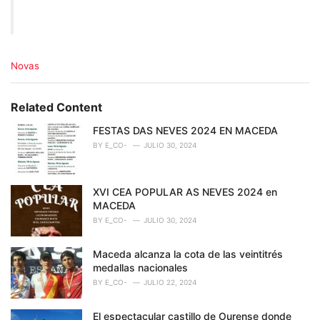
C
Novas
a
t
e
Related Content
g
o
FESTAS DAS NEVES 2024 EN MACEDA
r
BY
E_CO-
JULIO 30, 2024
i
e
s
XVI CEA POPULAR AS NEVES 2024 en
:
MACEDA
BY
E_CO-
JULIO 30, 2024
Maceda alcanza la cota de las veintitrés
medallas nacionales
BY
E_CO-
JULIO 22, 2024
El espectacular castillo de Ourense donde