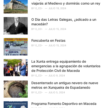
viajarás al Medievo y dormirás como un rey
BY
E_CO-
JULIO 19, 2024
O Dia das Letras Galegas, ¿adicado a un
macedán?
BY
E_CO-
JULIO 15, 2024
Foncuberta en Festas
BY
E_CO-
JULIO 15, 2024
La Xunta entrega equipamiento de
emergencias a la agrupación de voluntarios
de Protección Civil de Maceda
BY
E_CO-
JULIO 9, 2024
Desenterrado un antiguo nevero de nueve
metros en Xunqueira de Espadanedo
BY
E_CO-
JULIO 5, 2024
Programa Fomento Deportivo en Maceda