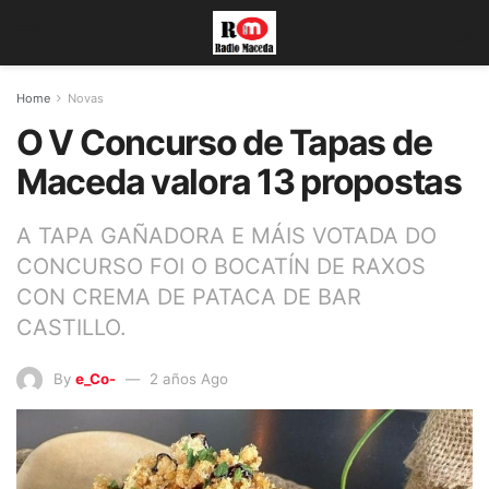
Home
Novas
O V Concurso de Tapas de
Maceda valora 13 propostas
A TAPA GAÑADORA E MÁIS VOTADA DO
CONCURSO FOI O BOCATÍN DE RAXOS
CON CREMA DE PATACA DE BAR
CASTILLO.
By
e_Co-
2 años Ago