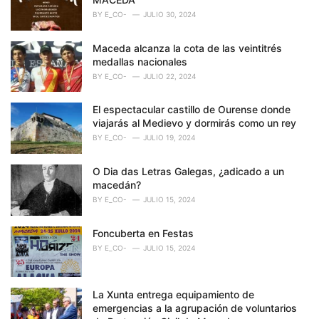
BY
E_CO-
JULIO 30, 2024
Maceda alcanza la cota de las veintitrés
medallas nacionales
BY
E_CO-
JULIO 22, 2024
El espectacular castillo de Ourense donde
viajarás al Medievo y dormirás como un rey
BY
E_CO-
JULIO 19, 2024
O Dia das Letras Galegas, ¿adicado a un
macedán?
BY
E_CO-
JULIO 15, 2024
Foncuberta en Festas
BY
E_CO-
JULIO 15, 2024
La Xunta entrega equipamiento de
emergencias a la agrupación de voluntarios