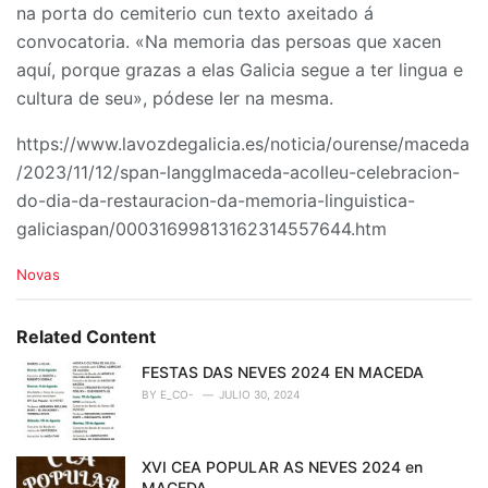
na porta do cemiterio cun texto axeitado á
convocatoria. «Na memoria das persoas que xacen
aquí, porque grazas a elas Galicia segue a ter lingua e
cultura de seu», pódese ler na mesma.
https://www.lavozdegalicia.es/noticia/ourense/maceda
/2023/11/12/span-langglmaceda-acolleu-celebracion-
do-dia-da-restauracion-da-memoria-linguistica-
galiciaspan/00031699813162314557644.htm
C
Novas
a
t
e
Related Content
g
o
FESTAS DAS NEVES 2024 EN MACEDA
r
BY
E_CO-
JULIO 30, 2024
i
e
s
XVI CEA POPULAR AS NEVES 2024 en
:
MACEDA