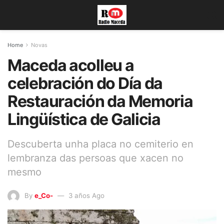
Home
Novas
Maceda acolleu a
celebración do Día da
Restauración da Memoria
Lingüística de Galicia
Descuberta unha placa no cemiterio en
lembranza das persoas que xacen no
mesmo
By
e_Co-
3 años Ago