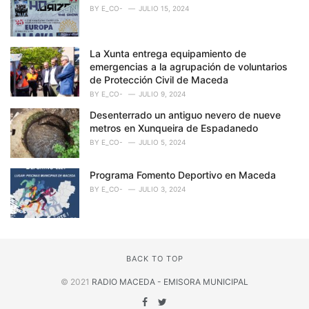
BY
E_CO-
JULIO 15, 2024
La Xunta entrega equipamiento de
emergencias a la agrupación de voluntarios
de Protección Civil de Maceda
BY
E_CO-
JULIO 9, 2024
Desenterrado un antiguo nevero de nueve
metros en Xunqueira de Espadanedo
BY
E_CO-
JULIO 5, 2024
Programa Fomento Deportivo en Maceda
BY
E_CO-
JULIO 3, 2024
BACK TO TOP
© 2021
RADIO MACEDA - EMISORA MUNICIPAL