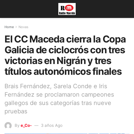
Home
Novas
El CC Maceda cierra la Copa
Galicia de ciclocrós con tres
victorias en Nigrán y tres
títulos autonómicos finales
Brais Fernández, Sarela Conde e Iris
Fernández se proclamaron campeones
gallegos de sus categorías tras nueve
pruebas
By
e_Co-
3 años Ago