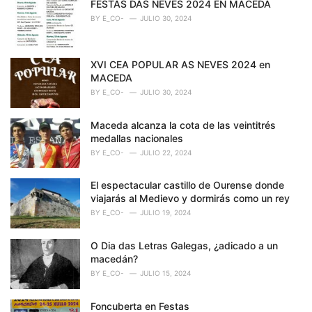
o
FESTAS DAS NEVES 2024 EN MACEDA
r
BY
E_CO-
JULIO 30, 2024
i
e
s
XVI CEA POPULAR AS NEVES 2024 en
:
MACEDA
BY
E_CO-
JULIO 30, 2024
Maceda alcanza la cota de las veintitrés
medallas nacionales
BY
E_CO-
JULIO 22, 2024
El espectacular castillo de Ourense donde
viajarás al Medievo y dormirás como un rey
BY
E_CO-
JULIO 19, 2024
O Dia das Letras Galegas, ¿adicado a un
macedán?
BY
E_CO-
JULIO 15, 2024
Foncuberta en Festas