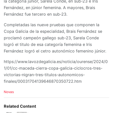
la categoría júnior, Sarela Conde, en sub-23 e Iris
Fernández, en júnior femenina. A mayores, Brais
Fernández fue tercero en sub-23.
Completadas las nueve pruebas que componen la
Copa Galicia de la especialidad, Brais Fernández se
proclamó campeón gallego sub-23, Sarela Conde
logró el titulo de esa categoría femenina e Iris
Fernández logró el cetro autonómico femenino júnior.
https://www.lavozdegalicia.es/noticia/ourense/2024/0
1/01/cc-maceda-cierra-copa-galicia-ciclocros-tres-
victorias-nigran-tres-titulos-autonomicos-
finales/00031704139646870350722.htm
C
Novas
a
t
e
Related Content
g