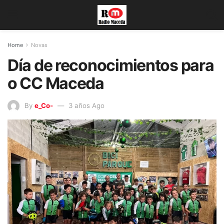
Home
Novas
Día de reconocimientos para
o CC Maceda
By
e_Co-
3 años Ago