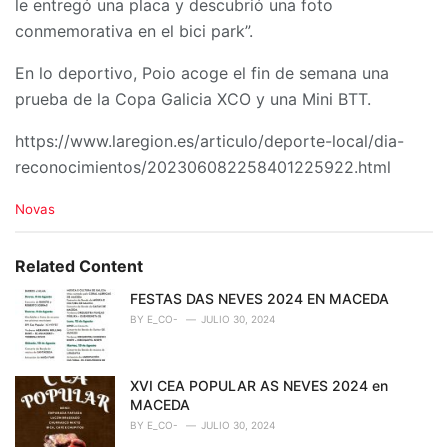
le entregó una placa y descubrió una foto
conmemorativa en el bici park”.
En lo deportivo, Poio acoge el fin de semana una
prueba de la Copa Galicia XCO y una Mini BTT.
https://www.laregion.es/articulo/deporte-local/dia-
reconocimientos/202306082258401225922.html
C
Novas
a
t
e
Related Content
g
o
FESTAS DAS NEVES 2024 EN MACEDA
r
BY
E_CO-
JULIO 30, 2024
i
e
s
XVI CEA POPULAR AS NEVES 2024 en
:
MACEDA
BY
E_CO-
JULIO 30, 2024