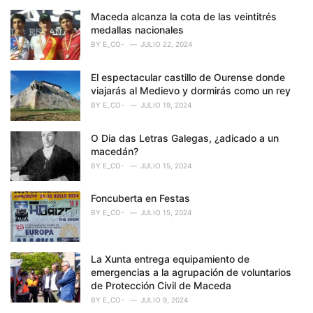
Maceda alcanza la cota de las veintitrés
medallas nacionales
BY
E_CO-
JULIO 22, 2024
El espectacular castillo de Ourense donde
viajarás al Medievo y dormirás como un rey
BY
E_CO-
JULIO 19, 2024
O Dia das Letras Galegas, ¿adicado a un
macedán?
BY
E_CO-
JULIO 15, 2024
Foncuberta en Festas
BY
E_CO-
JULIO 15, 2024
La Xunta entrega equipamiento de
emergencias a la agrupación de voluntarios
de Protección Civil de Maceda
BY
E_CO-
JULIO 9, 2024