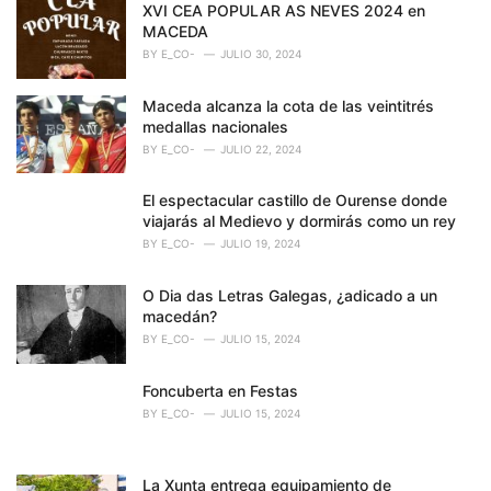
XVI CEA POPULAR AS NEVES 2024 en
:
MACEDA
BY
E_CO-
JULIO 30, 2024
Maceda alcanza la cota de las veintitrés
medallas nacionales
BY
E_CO-
JULIO 22, 2024
El espectacular castillo de Ourense donde
viajarás al Medievo y dormirás como un rey
BY
E_CO-
JULIO 19, 2024
O Dia das Letras Galegas, ¿adicado a un
macedán?
BY
E_CO-
JULIO 15, 2024
Foncuberta en Festas
BY
E_CO-
JULIO 15, 2024
La Xunta entrega equipamiento de