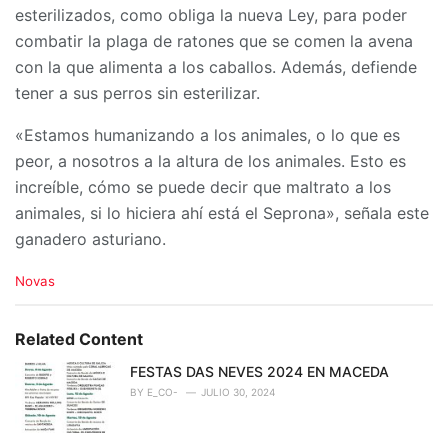
esterilizados, como obliga la nueva Ley, para poder
combatir la plaga de ratones que se comen la avena
con la que alimenta a los caballos. Además, defiende
tener a sus perros sin esterilizar.
«Estamos humanizando a los animales, o lo que es
peor, a nosotros a la altura de los animales. Esto es
increíble, cómo se puede decir que maltrato a los
animales, si lo hiciera ahí está el Seprona», señala este
ganadero asturiano.
C
Novas
a
t
e
Related Content
g
o
FESTAS DAS NEVES 2024 EN MACEDA
r
BY
E_CO-
JULIO 30, 2024
i
e
s